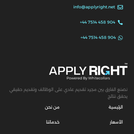
info@applyright.net

+44 7514 458 904

+44 7514 458 904

نصنع الفارق بين مجرد تقديم عادي على الوظائف وتقديم حقيقي
يحقق نتائج
الرئيسية
من نحن
الأسعار
خدماتنا