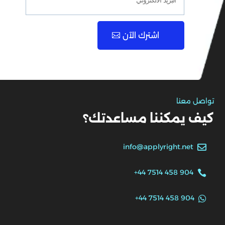
اشترك الآن
تواصل معنا
كيف يمكننا مساعدتك؟
info@applyright.net

+44 7514 458 904

+44 7514 458 904
