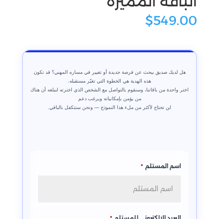
الباقة المميزة
$
549.00
هل لديك صديق يبحث عن فرصة جديدة أو تغيير في مساره المهني؟ قد تكون
هذه الهدية هي الخطوة التي تغيّر مستقبله.
اختر واحدة من باقاتنا، وسنقوم بالتواصل مع الشخص الذي اخترته لنبلغه أن هناك
من يؤمن بإمكانياته ويرغب دعم
لن تحتاج لأكثر من ملء هذا النموذج — ونحن سنتكفل بالباقي.
اسم المستلم
*
البريد الإلكتروني للمستلم
*