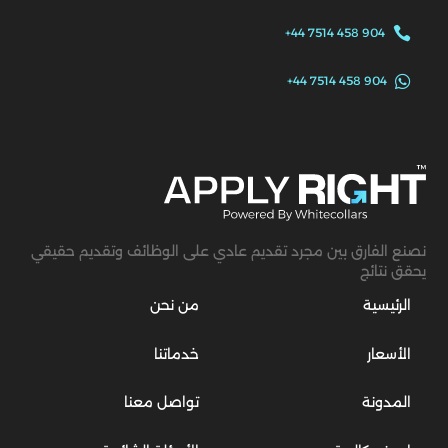

+44 7514 458 904

+44 7514 458 904
نصنع الفارق بين مجرد تقديم عادي على الوظائف وتقديم حقيقي
يحقق نتائج
الرئيسية
من نحن
الأسعار
خدماتنا
المدونة
تواصل معنا