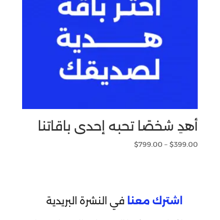
أهدِ شخصًا تحبه إحدى باقاتنا
نطاق
$
799.00
–
$
399.00
السعر:
من
خلال
اشترك معنا
في النشرة البريدية